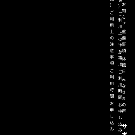
お
）
）
知
ご
ご
ら
利
利
せ
用
用
上
重
上
の
要
の
注
事
注
意
項
意
事
事
休
項
項
館
ご
日
ご
利
利
み
用
用
な
時
時
さ
間
間
ま
お
お
の
申
申
声
し
し
込
込
サ
み
み
ポ