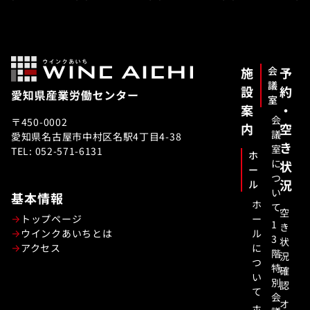
施
会
予
議
設
約
室
案
・
会
〒450-0002
内
空
議
愛知県名古屋市中村区名駅4丁目4-38
き
室
TEL: 052-571-6131
ホ
に
状
ー
つ
況
ル
い
基本情報
ホ
て
空
トップページ
ー
1
き
ウインクあいちとは
ル
3
状
アクセス
に
階
況
つ
特
確
い
別
認
て
会
オ
ホ