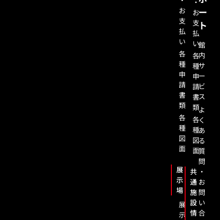
・
・
お
ー
お
支
支
ト
払
払
い
い
館
各
内
各
種
サ
種
申
ー
申
請
ビ
請
書
ス
書
類
類
よ
各
各
く
種
種
あ
図
図
る
面
面
質
問
展
共
・
示
通
お
場
施
問
設
い
展
情
合
示