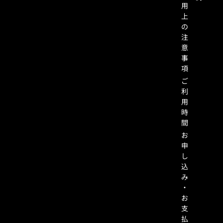
用
上
の
注
意
事
項
ご
利
用
時
間
お
申
し
込
み
・
お
支
払