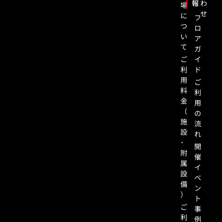
報
わ
場
せ
に
フ
つ
ロ
い
ア
て
ガ
ご
イ
利
ド
用
ご
料
利
金
用
（
の
施
流
設
れ
･
開
附
催
属
イ
設
ベ
備
ン
）
ト
ご
事
利
例