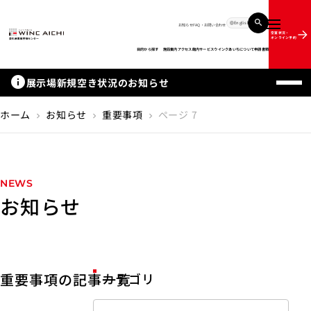
English
お知らせ
FAQ・お問い合わせ
メニュー
空室状況・
オンライン予約
目的から探す
施設案内
アクセス
館内サービス
ウインクあいちについて
申請書類
info
展示場新規空き状況のお知らせ
ホーム
お知らせ
重要事項
ページ 7
chevron_right
chevron_right
chevron_right
NEWS
お知らせ
重要事項の記事一覧
カテゴリ