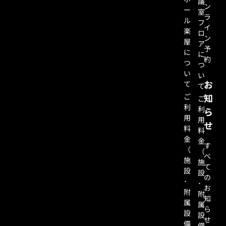
議
ン
ー
室
ラ
ル
フ
イ
楽
ロ
ン
屋
ア
予
に
に
約
つ
つ
い
い
お
て
て
ご
知
ご
利
利
ら
用
用
せ
料
料
金
金
す
（
（
べ
施
施
て
設
設
の
･
･
お
附
附
知
属
属
ら
設
設
せ
備
備