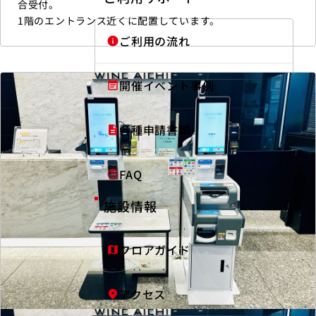
合受付。
1階のエントランス近くに配置しています。
ご利用の流れ
info
開催イベント事例
event_note
各種申請書類
description
FAQ
help_outline
施設情報
フロアガイド
map
アクセス
fmd_good