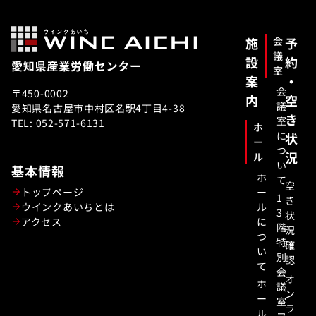
施
会
予
議
設
約
室
案
・
会
〒450-0002
内
空
議
愛知県名古屋市中村区名駅4丁目4-38
き
室
TEL: 052-571-6131
ホ
に
状
ー
つ
況
ル
い
基本情報
ホ
て
空
トップページ
ー
1
き
ウインクあいちとは
ル
3
状
アクセス
に
階
況
つ
特
確
い
別
認
て
会
オ
ホ
議
ン
ー
室
ラ
ル
フ