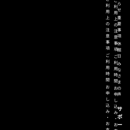
ご
ら
利
利
せ
用
用
上
重
上
の
要
の
注
事
注
意
項
意
事
事
休
項
項
館
ご
日
ご
利
利
み
用
用
な
時
時
さ
間
間
ま
お
お
の
申
申
声
し
し
込
込
サ
み
み
ポ
・
・
お
ー
お
支