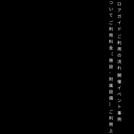
つ
ロ
い
ア
て
ガ
ご
イ
利
ド
用
ご
料
利
金
用
（
の
施
流
設
れ
･
開
附
催
属
イ
設
ベ
備
ン
）
ト
ご
事
利
例
用
上