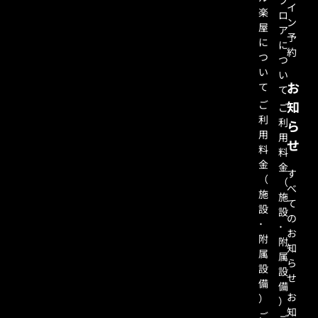
イ
楽
ロ
ン
屋
ア
予
に
に
約
つ
つ
い
い
お
て
て
ご
知
ご
利
利
ら
用
用
せ
料
料
金
金
す
（
（
べ
施
施
て
設
設
の
･
･
お
附
附
知
属
属
ら
設
設
せ
備
備
お
）
）
知
ご