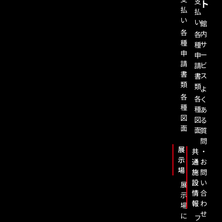
支
ト
払
払
い
い
館
各
内
各
種
サ
種
申
ー
申
請
ビ
請
書
ス
書
類
類
よ
各
各
く
種
種
あ
図
図
る
面
面
質
問
展
共
・
示
通
お
場
施
問
設
い
展
情
合
示
報
わ
場
せ
に
フ