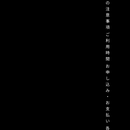
の
注
意
事
項
ご
利
用
時
間
お
申
し
込
み
・
お
支
払
い
各