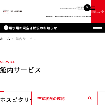
English
お知らせ
FAQ・お問い合わせ
メニュー
空室状況・
オンライン予約
目的から探す
施設案内
アクセス
館内サービス
ウインクあいちについて
申請書類
info
展示場新規空き状況のお知らせ
ホーム
館内サービス
chevron_right
SERVICE
館内サービス
ホスピタリティサービス
空室状況の確認