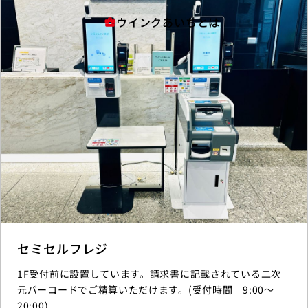
ウインクあいちとは
business_center
セミセルフレジ
1F受付前に設置しています。請求書に記載されている二次
元バーコードでご精算いただけます。(受付時間 9:00～
20:00)