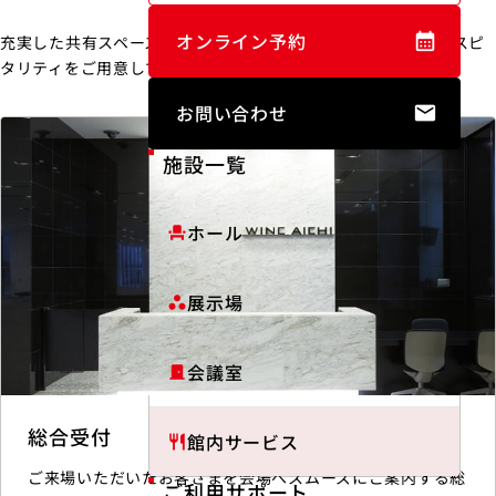
オンライン予約
充実した共有スペースやユニバーサルデザインなど、最上のホスピ
タリティをご用意しています。
お問い合わせ
施設一覧
ホール
event_seat
展示場
workspaces
会議室
door_front
総合受付
館内サービス
restaurant
ご来場いただいたお客さまを会場へスムーズにご案内する総
ご利用サポート