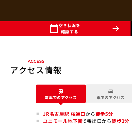
空き状況を
確認する
ACCESS
アクセス情報
電車での
アクセス
車での
アクセス
JR名古屋駅 桜通口
から
徒歩5分
ユニモール地下街
5番出口から
徒歩2分