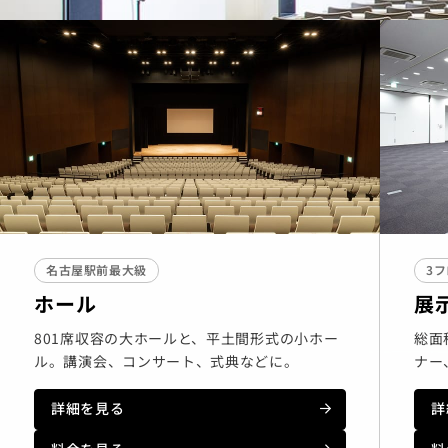
名古屋駅前最大級
3
ホール
展
801席収容の大ホールと、平土間形式の小ホー
総面
ル。講演会、コンサート、式典などに。
ナー
詳細を見る
詳