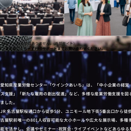
推奨するものではありません。(外部サイト)
者、または
こくちーずPROサポート
までお問い合わせください。
。
愛知県産業労働センター「ウインクあいち」は、「中小企業の経営
ス支援」「新たな雇用の創出促進」など、多様な産業労働支援を図
ました。
JR 名古屋駅桜通口から徒歩5分、ユニモール地下街5番出口から徒
古屋駅前唯一の801人収容可能な大小ホールや広大な展示場、多種
能を活かし、会議やセミナー･祝賀会･ライブイベントなどあらゆる