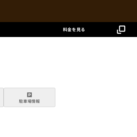
c
料金を見る
u
r
r
e
n
駐車場
情報
c
y
_