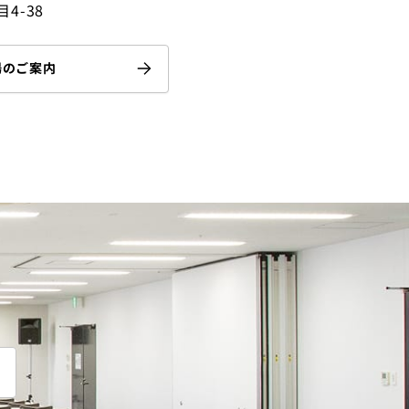
4-38
y
e
場のご案内
n