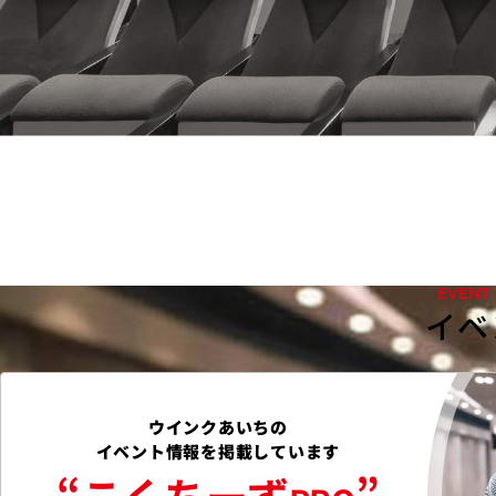
2026.07.19
休館日
みなさまの声
休館日およびオン
EVENT
イベ
ウインクあいちの
イベント情報を掲載しています
“こくちーず
”