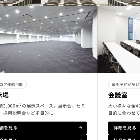
フロア連結可能
最も予約が多い
示場
会議室
積3,000m²の展示スペース。展示会、セミ
大小様々な全4
、採用説明会など多目的に。
目的に合わせ
細を見る
詳細を見る