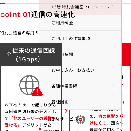
13階 特別会議室フロアについて
通信の高速化
point 01
ご利用料金
特別会議室の専用のインターネット回線を整備いたします。
ご利用上の注意事項
従来の通信回線
10Gインター
ご利用時間
（1Gbps）
ネット回線
お申し込み・お支払い
高速回線の利用は
申込手続き不要＆
各種申請書類
無料
。
各種図面
13階利用者様だけ
WEBセミナーで起こりがち
の専有回線のた
な回線途切れ等の要因とし
め、
他の影響を受
て
「他のユーザーの影響を
館内サービス
restaurant
けにくく
、画像や
受ける」
デメリットがあ
音声が途切れにく