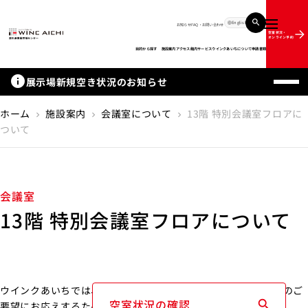
English
お知らせ
FAQ・お問い合わせ
メニュー
空室状況・
オンライン予約
目的から探す
施設案内
アクセス
館内サービス
ウインクあいちについて
申請書類
info
展示場新規空き状況のお知らせ
ホーム
施設案内
会議室について
13階 特別会議室フロアに
chevron_right
chevron_right
chevron_right
ついて
会議室
13階 特別会議室フロアについて
ウインクあいちでは、「もっと快適に使いたい」というお客様のご
空室状況の確認
要望にお応えするため、3つの設備改修を実施いたします。