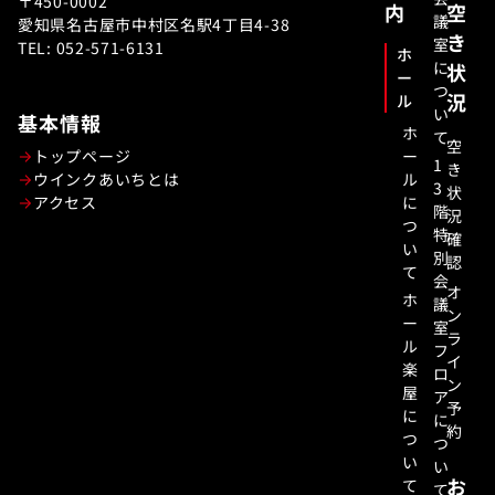
〒450-0002
内
空
議
愛知県名古屋市中村区名駅4丁目4-38
き
室
TEL: 052-571-6131
ホ
に
状
ー
つ
況
ル
い
基本情報
ホ
て
空
トップページ
ー
1
き
ウインクあいちとは
ル
3
状
アクセス
に
階
況
つ
特
確
い
別
認
て
会
オ
ホ
議
ン
ー
室
ラ
ル
フ
イ
楽
ロ
ン
屋
ア
予
に
に
約
つ
つ
い
い
お
て
て