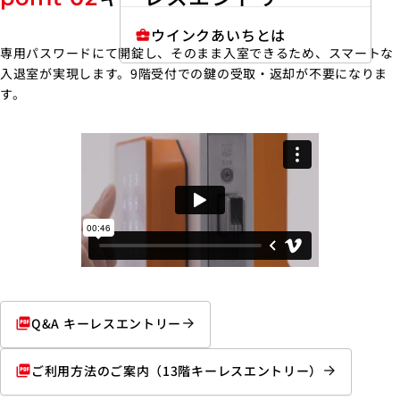
ウインクあいちとは
business_center
専用パスワードにて開錠し、そのまま入室できるため、スマートな
入退室が実現します。9階受付での鍵の受取・返却が不要になりま
す。
Q&A キーレスエントリー
picture_as_pdf
ご利用方法のご案内
（13階キーレスエントリー）
picture_as_pdf