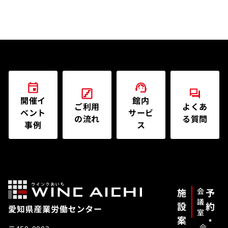
開催イ
館内
ご利用
よくあ
ベント
サービ
の流れ
る質問
事例
ス
施
会
予
議
設
約
室
案
・
会