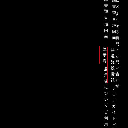
ビ
請
書
ス
書
類
類
よ
各
各
く
種
種
あ
図
図
る
面
面
質
問
展
共
・
示
通
お
場
施
問
設
い
展
情
合
示
報
わ
場
せ
に
フ
つ
ロ
い
ア
て
ガ
ご
イ
利
ド
用
ご