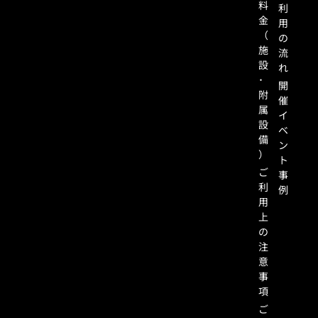
料
利
金
用
（
の
施
流
設
れ
･
開
附
催
属
イ
設
ベ
備
ン
）
ト
ご
事
利
例
用
上
の
注
意
事
項
ご