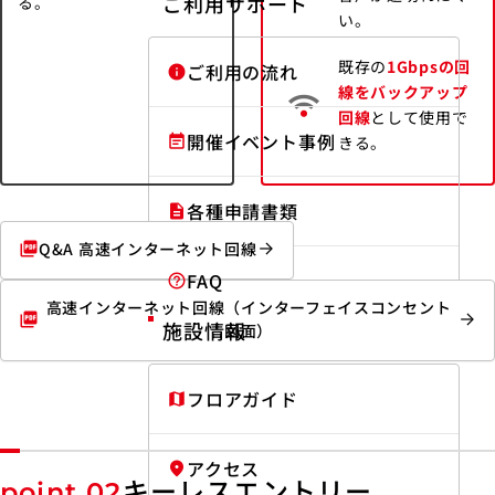
ご利用サポート
る。
い。
既存の
1Gbpsの回
ご利用の流れ
info
線をバックアップ
回線
として使用で
開催イベント事例
きる。
event_note
各種申請書類
description
Q&A 高速インターネット回線
picture_as_pdf
FAQ
help_outline
高速インターネット回線
（インターフェイスコンセント
picture_as_pdf
施設情報
図面）
フロアガイド
map
アクセス
fmd_good
キーレスエントリー
point 02