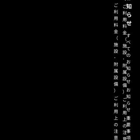
ご
知
ご
利
利
ら
用
用
せ
料
料
金
金
す
（
（
べ
施
施
て
設
設
の
･
･
お
附
附
知
属
属
ら
設
設
せ
備
備
お
）
）
知
ご
ご
ら
利
利
せ
用
用
上
重
上
の
要
の
注
事
注
意
項
意