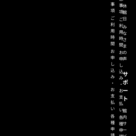
事
事
休
項
項
館
ご
日
ご
利
利
み
用
用
な
時
時
さ
間
間
ま
お
お
の
申
申
声
し
し
込
込
サ
み
み
ポ
・
・
お
ー
お
支
支
ト
払
払
い
い
館
各
内
各
種
サ
種
申
ー
申
請