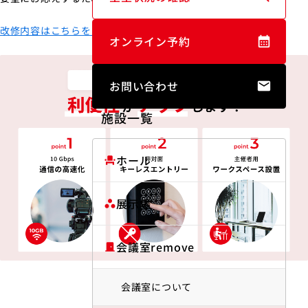
改修内容はこちらをご確認ください！
オンライン予約
お問い合わせ
施設一覧
ホール
event_seat
展示場
workspaces
会議室
door_front
会議室について