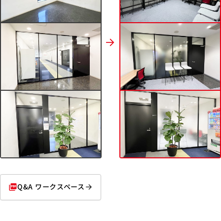
Q&A ワークスペース
picture_as_pdf