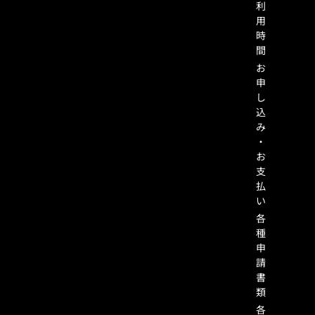
利
用
時
間
お
申
し
込
み
・
お
支
払
い
各
種
申
請
書
類
各