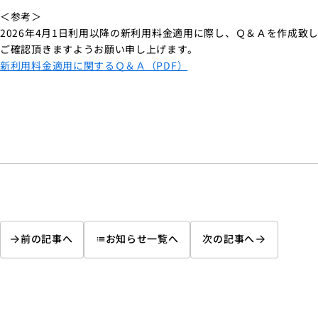
＜参考＞
2026年4月1日利用以降の新利用料金適用に際し、Ｑ＆Ａを作成致
ご確認頂きますようお願い申し上げます。
新利用料金適用に関するＱ＆Ａ（PDF）
前の記事へ
お知らせ一覧へ
次の記事へ
list