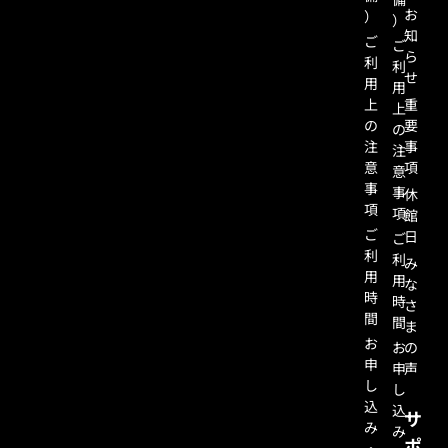
お
）
）
知
ご
ご
ら
利
利
せ
用
用
上
重
上
の
要
の
注
事
注
意
項
意
事
事
休
項
項
館
ご
日
ご
利
利
み
用
用
な
時
時
さ
間
間
ま
お
お
の
申
申
声
し
し
込
込
サ
み
み
ポ