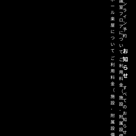
議
ン
ー
室
ラ
ル
フ
イ
楽
ロ
ン
屋
ア
予
に
に
約
つ
つ
い
い
お
て
て
ご
知
ご
利
利
ら
用
用
せ
料
料
金
金
す
（
（
べ
施
施
て
設
設
の
･
･
お
附
附
知
属
属
ら
設
設
せ
備
備