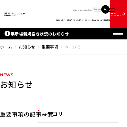
English
お知らせ
FAQ・お問い合わせ
メニュー
空室状況・
オンライン予約
目的から探す
施設案内
アクセス
館内サービス
ウインクあいちについて
申請書類
info
展示場新規空き状況のお知らせ
ホーム
お知らせ
重要事項
ページ 5
chevron_right
chevron_right
chevron_right
NEWS
お知らせ
重要事項の記事一覧
カテゴリ