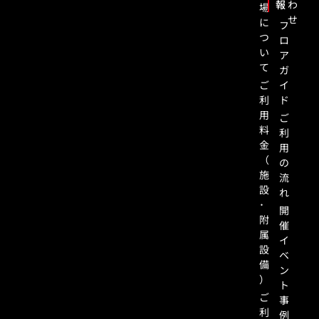
報
わ
場
せ
に
フ
つ
ロ
い
ア
て
ガ
ご
イ
利
ド
用
ご
料
利
金
用
（
の
施
流
設
れ
･
開
附
催
属
イ
設
ベ
備
ン
）
ト
ご
事
利
例