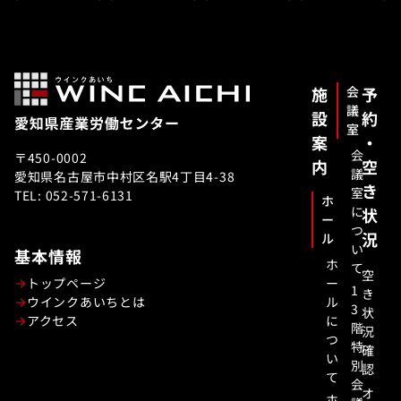
施
会
予
議
設
約
室
案
・
会
〒450-0002
内
空
議
愛知県名古屋市中村区名駅4丁目4-38
き
室
TEL: 052-571-6131
ホ
に
状
ー
つ
況
ル
い
基本情報
ホ
て
空
トップページ
ー
1
き
ウインクあいちとは
ル
3
状
アクセス
に
階
況
つ
特
確
い
別
認
て
会
オ
ホ