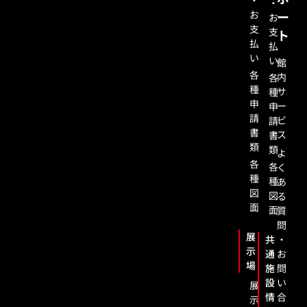
・
・
お
ー
お
支
支
ト
払
払
い
い
館
各
内
各
種
サ
種
申
ー
申
請
ビ
請
書
ス
書
類
類
よ
各
各
く
種
種
あ
図
図
る
面
面
質
問
展
共
・
示
通
お
場
施
問
設
い
展
情
合
示