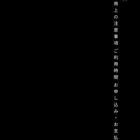
用
上
の
注
意
事
項
ご
利
用
時
間
お
申
し
込
み
・
お
支
払