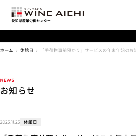
【重要】利用料金改定のお知らせ
ホーム
休館日
「手荷物事前預かり」サービスの年末年始のお
chevron_right
chevron_right
NEWS
お知らせ
休館日
2025.11.25