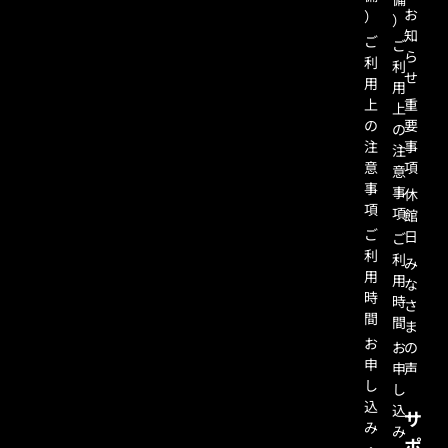
お
）
）
知
ご
ご
ら
利
利
せ
用
用
上
重
上
の
要
の
注
事
注
意
項
意
事
事
休
項
項
館
ご
日
ご
利
利
み
用
用
な
時
時
さ
間
間
ま
お
お
の
申
申
声
し
し
込
込
サ
み
み
ポ