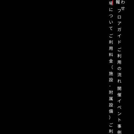
報
わ
場
せ
に
フ
つ
ロ
い
ア
て
ガ
ご
イ
利
ド
用
ご
料
利
金
用
（
の
施
流
設
れ
･
開
附
催
属
イ
設
ベ
備
ン
）
ト
ご
事
利
例