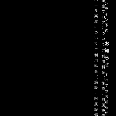
議
ン
ー
室
ラ
ル
フ
イ
楽
ロ
ン
屋
ア
予
に
に
約
つ
つ
い
い
お
て
て
ご
知
ご
利
利
ら
用
用
せ
料
料
金
金
す
（
（
べ
施
施
て
設
設
の
･
･
お
附
附
知
属
属
ら
設
設
せ
備
備