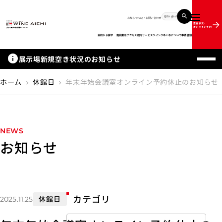
English
お知らせ
FAQ・お問い合わせ
メニュー
空室状況・
オンライン予約
目的から探す
施設案内
アクセス
館内サービス
ウインクあいちについて
申請書類
info
展示場新規空き状況のお知らせ
ホーム
休館日
年末年始会議室オンライン予約休止のお知らせ
chevron_right
chevron_right
NEWS
お知らせ
カテゴリ
休館日
2025.11.25