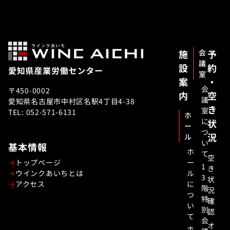
施
会
予
議
設
約
室
案
・
会
〒450-0002
内
空
議
愛知県名古屋市中村区名駅4丁目4-38
き
室
TEL: 052-571-6131
ホ
に
状
ー
つ
況
ル
い
基本情報
ホ
て
空
トップページ
ー
1
き
ウインクあいちとは
ル
3
状
アクセス
に
階
況
つ
特
確
い
別
認
て
会
オ
ホ