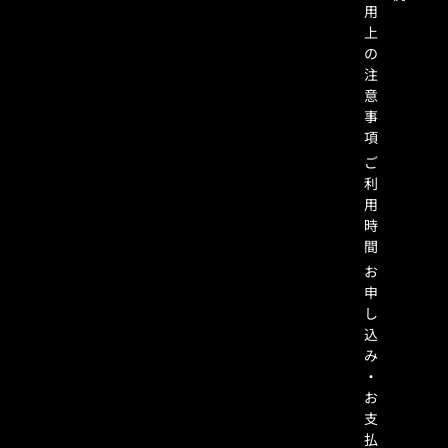
用
上
の
注
意
事
項
ご
利
用
時
間
お
申
し
込
み
・
お
支
払