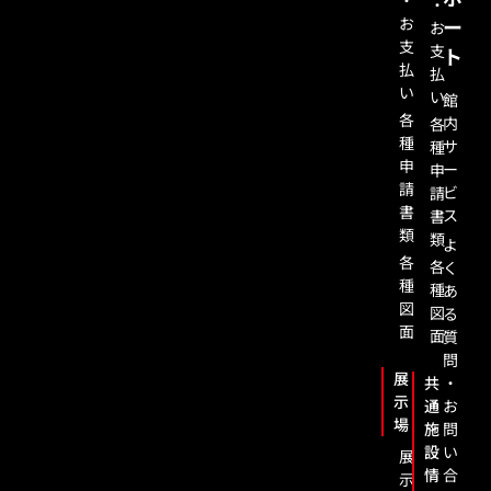
・
・
お
ー
お
支
支
ト
払
払
い
い
館
各
内
各
種
サ
種
申
ー
申
請
ビ
請
書
ス
書
類
類
よ
各
各
く
種
種
あ
図
図
る
面
面
質
問
展
共
・
示
通
お
場
施
問
設
い
展
情
合
示