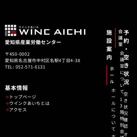
施
会
予
議
設
約
室
案
・
会
〒450-0002
内
空
議
愛知県名古屋市中村区名駅4丁目4-38
き
室
TEL: 052-571-6131
ホ
に
状
ー
つ
況
ル
い
基本情報
ホ
て
空
トップページ
ー
1
き
ウインクあいちとは
ル
3
状
アクセス
に
階
況
つ
特
確
い
別
認
て
会
オ
ホ