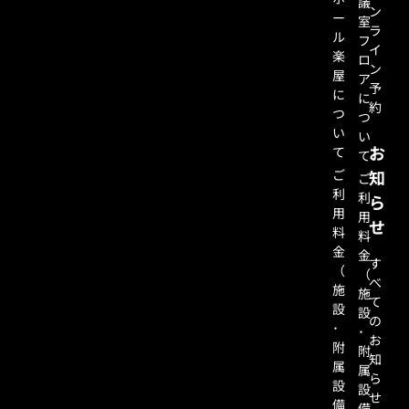
議
ン
ー
室
ラ
ル
フ
イ
楽
ロ
ン
屋
ア
予
に
に
約
つ
つ
い
い
お
て
て
ご
知
ご
利
利
ら
用
用
せ
料
料
金
金
す
（
（
べ
施
施
て
設
設
の
･
･
お
附
附
知
属
属
ら
設
設
せ
備
備