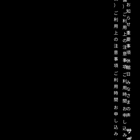
お
）
）
知
ご
ご
ら
利
利
せ
用
用
上
重
上
の
要
の
注
事
注
意
項
意
事
事
休
項
項
館
ご
日
ご
利
利
み
用
用
な
時
時
さ
間
間
ま
お
お
の
申
申
声
し
し
込
込
サ
み
み
ポ