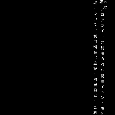
報
わ
場
せ
に
フ
つ
ロ
い
ア
て
ガ
ご
イ
利
ド
用
ご
料
利
金
用
（
の
施
流
設
れ
･
開
附
催
属
イ
設
ベ
備
ン
）
ト
ご
事
利
例