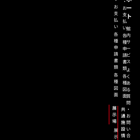
・
・
お
ー
お
支
支
ト
払
払
い
い
館
各
内
各
種
サ
種
申
ー
申
請
ビ
請
書
ス
書
類
類
よ
各
各
く
種
種
あ
図
図
る
面
面
質
問
展
共
・
示
通
お
場
施
問
設
い
展
情
合
示