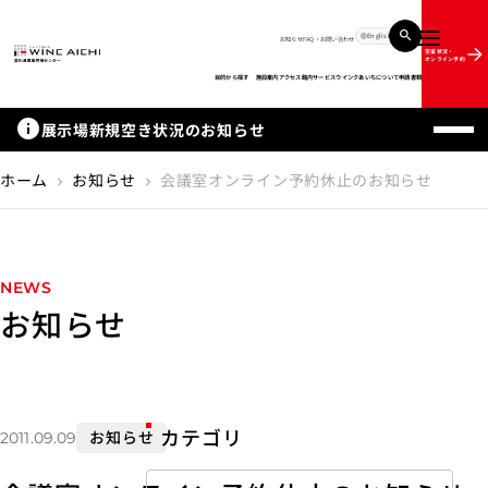
English
お知らせ
FAQ・お問い合わせ
メニュー
空室状況・
オンライン予約
目的から探す
施設案内
アクセス
館内サービス
ウインクあいちについて
申請書類
info
展示場新規空き状況のお知らせ
ホーム
お知らせ
会議室オンライン予約休止のお知らせ
chevron_right
chevron_right
NEWS
お知らせ
カテゴリ
お知らせ
2011.09.09