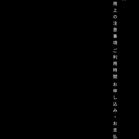
用
上
の
注
意
事
項
ご
利
用
時
間
お
申
し
込
み
・
お
支
払