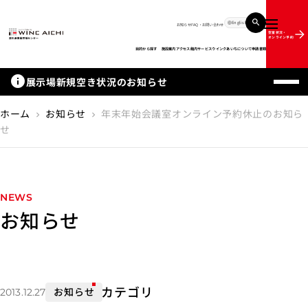
English
お知らせ
FAQ・お問い合わせ
メニュー
空室状況・
オンライン予約
目的から探す
施設案内
アクセス
館内サービス
ウインクあいちについて
申請書類
info
展示場新規空き状況のお知らせ
ホーム
お知らせ
年末年始会議室オンライン予約休止のお知ら
chevron_right
chevron_right
せ
NEWS
お知らせ
カテゴリ
お知らせ
2013.12.27