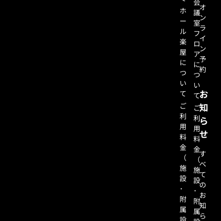
会
オ
ホ
議
ン
ー
室
ラ
ル
フ
イ
楽
ロ
ン
屋
ア
予
に
に
約
つ
つ
い
い
お
て
て
ご
知
ご
利
利
ら
用
用
せ
料
料
金
金
す
（
（
べ
施
施
て
設
設
の
･
･
お
附
附
知
属
属
ら
設