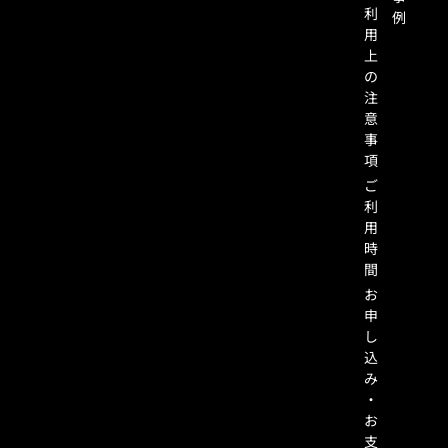
利
例
用
上
の
注
意
事
項
ご
利
用
時
間
お
申
し
込
み
・
お
支