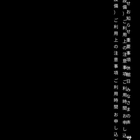
設
せ
備
備
お
）
）
知
ご
ご
ら
利
利
せ
用
用
上
重
上
の
要
の
注
事
注
意
項
意
事
事
休
項
項
館
ご
日
ご
利
利
み
用
用
な
時
時
さ
間
間
ま
お
お
の
申
申
声
し
し
込
込
サ