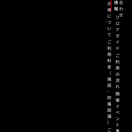
情
合
示
報
わ
場
せ
に
フ
つ
ロ
い
ア
て
ガ
ご
イ
利
ド
用
ご
料
利
金
用
（
の
施
流
設
れ
･
開
附
催
属
イ
設
ベ
備
ン
）
ト
ご
事