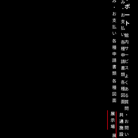
み
み
ポ
・
・
お
ー
お
支
支
ト
払
払
い
い
館
各
内
各
種
サ
種
申
ー
申
請
ビ
請
書
ス
書
類
類
よ
各
各
く
種
種
あ
図
図
る
面
面
質
問
展
共
・
示
通
お
場
施
問
設
い
展