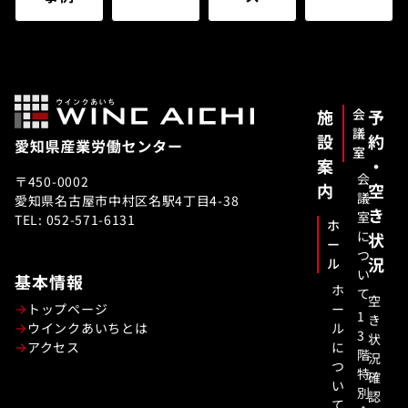
施
会
予
議
設
約
室
案
・
会
〒450-0002
内
空
議
愛知県名古屋市中村区名駅4丁目4-38
き
室
TEL: 052-571-6131
ホ
に
状
ー
つ
況
ル
い
基本情報
ホ
て
空
トップページ
ー
1
き
ウインクあいちとは
ル
3
状
アクセス
に
階
況
つ
特
確
い
別
認
て