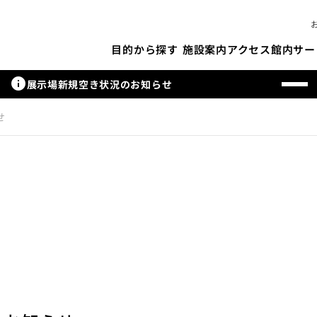
施設案内
アクセス
館内サー
目的から探す
info
展示場新規空き状況のお知らせ
せ