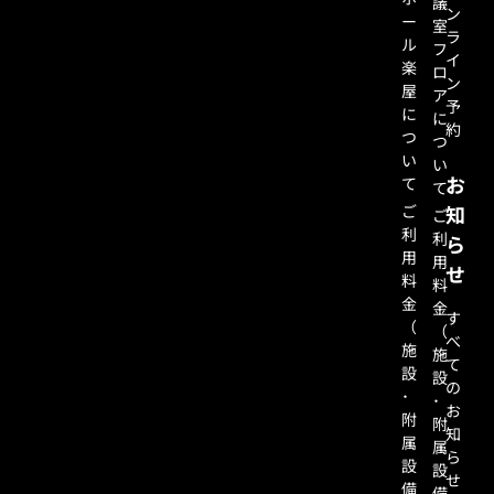
議
ン
ー
室
ラ
ル
フ
イ
楽
ロ
ン
屋
ア
予
に
に
約
つ
つ
い
い
お
て
て
ご
知
ご
利
利
ら
用
用
せ
料
料
金
金
す
（
（
べ
施
施
て
設
設
の
･
･
お
附
附
知
属
属
ら
設
設
せ
備
備