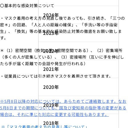
〇基本的な感染対策について
2024年
・マスク着用の考え方の見直し後であっても、引き続き、「三つの
密＊」の回避、「人と人の距離の確保」、「手洗い等の手指衛
生」、「換気」等の基本的な感染防止対策の徹底をお願い致しま
2023年
す。
＊（1）密閉空間（換気の悪い密閉空間である）、（2）密集場所
2022年
（多くの人が密集している）、（3）密接場所（互いに手を伸ばし
たら手が届く距離での会話や発生が行われる）
2021年
・従業員については引き続きマスクを着用させて頂きます。
2020年
※5月8日以降の対応については、あらためてご連絡致します。なお
2019年
5月8日までの期間についても、国及び愛知県の指針等の変更がある
場合は、それに準じた対応に変更する可能性もあります。
2018年
※「マスク着用の考え方の見直し等について」