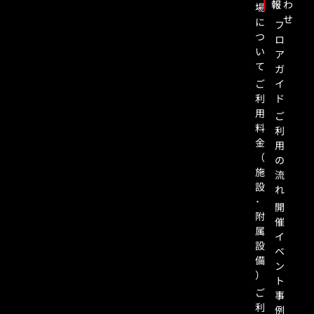
報
わ
場
せ
に
フ
つ
ロ
い
ア
て
ガ
ご
イ
利
ド
用
ご
料
利
金
用
（
の
施
流
設
れ
･
開
附
催
属
イ
設
ベ
備
ン
）
ト
ご
事
利
例