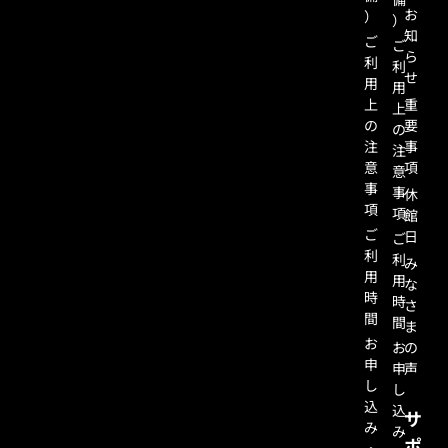
お
）
）
知
ご
ご
ら
利
利
せ
用
用
上
重
上
の
要
の
注
事
注
意
項
意
事
事
休
項
項
館
ご
日
ご
利
利
み
用
用
な
時
時
さ
間
間
ま
お
お
の
申
申
声
し
し
込
込
サ
み
み
ポ