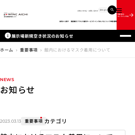
English
お知らせ
FAQ・お問い合わせ
メニュー
空室状況・
オンライン予約
目的から探す
施設案内
アクセス
館内サービス
ウインクあいちについて
申請書類
info
展示場新規空き状況のお知らせ
ホーム
重要事項
館内におけるマスク着用について
chevron_right
chevron_right
NEWS
お知らせ
カテゴリ
重要事項
2023.03.13