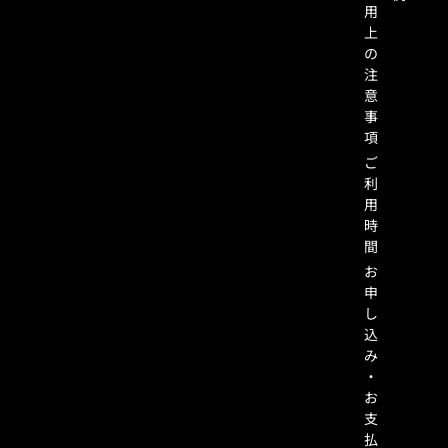
用
上
の
注
意
事
項
ご
利
用
時
間
お
申
し
込
み
・
お
支
払