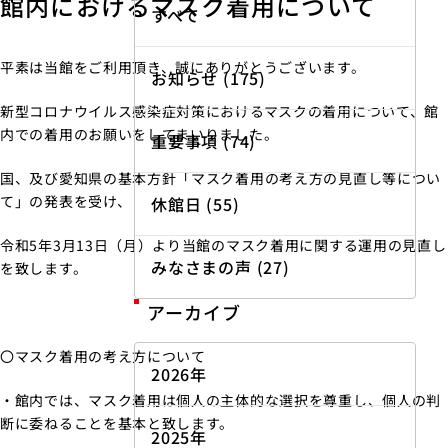
館内におけるマスク着用について
すべて
平素は当館をご利用頂き、誠にありがとうございます。
お知らせ (175)
新型コロナウイルス感染症対策におけるマスクの着用について、館
内での着用のお願いをしてまいりました。
重要事項 (74)
国、及び愛知県の基本方針「マスク着用の考え方の見直し等につい
て」の発表を受け、
休館日 (55)
令和5年3月13日（月）より当館のマスク着用に関する運用の見直し
みなさまの声 (27)
を致します。
アーカイブ
〇マスク着用の考え方について
2026年
・館内では、マスク着用は個人の主体的な選択を尊重し、個人の判
断に委ねることを基本と致します。
2025年