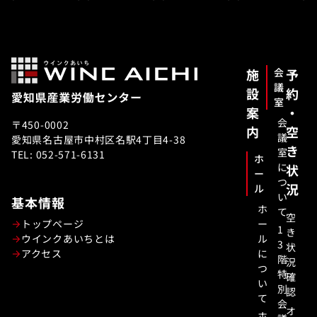
施
会
予
議
設
約
室
案
・
会
〒450-0002
内
空
議
愛知県名古屋市中村区名駅4丁目4-38
き
室
TEL: 052-571-6131
ホ
に
状
ー
つ
況
ル
い
基本情報
ホ
て
空
トップページ
ー
1
き
ウインクあいちとは
ル
3
状
アクセス
に
階
況
つ
特
確
い
別
認
て
会
オ
ホ