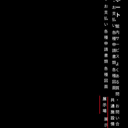
・
・
お
ー
お
支
支
ト
払
払
い
い
館
各
内
各
種
サ
種
申
ー
申
請
ビ
請
書
ス
書
類
類
よ
各
各
く
種
種
あ
図
図
る
面
面
質
問
展
共
・
示
通
お
場
施
問
設
い
展
情
合
示