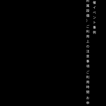
附
催
属
イ
設
ベ
備
ン
）
ト
ご
事
利
例
用
上
の
注
意
事
項
ご
利
用
時
間
お
申