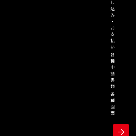
し
込
み
・
お
支
払
い
各
種
申
請
書
類
各
種
図
面