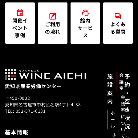
開催イ
館内
ご利用
よくあ
ベント
サービ
の流れ
る質問
事例
ス
施
会
予
議
設
約
室
案
・
会
〒450-0002
内
空
議
愛知県名古屋市中村区名駅4丁目4-38
き
室
TEL: 052-571-6131
ホ
に
状
ー
つ
況
ル
い
基本情報
ホ
て