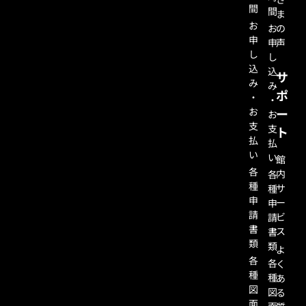
間
間
ま
お
お
の
申
申
声
し
し
込
込
サ
み
み
ポ
・
・
お
ー
お
支
支
ト
払
払
い
い
館
各
内
各
種
サ
種
申
ー
申
請
ビ
請
書
ス
書
類
類
よ
各
各
く
種
種
あ
図
図
る
面