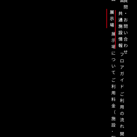
面
質
問
展
共
・
示
通
お
場
施
問
設
い
展
情
合
示
報
わ
場
せ
に
フ
つ
ロ
い
ア
て
ガ
ご
イ
利
ド
用
ご
料
利
金
用
（
の
施
流
設
れ
･
開