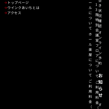
空
トップページ
ー
1
き
ウインクあいちとは
ル
3
状
アクセス
に
階
況
つ
特
確
い
別
認
て
会
オ
ホ
議
ン
ー
室
ラ
ル
フ
イ
楽
ロ
ン
屋
ア
予
に
に
約
つ
つ
い
い
お
て
て
ご
知
ご
利
利
ら
用
用
せ
料
料
金
金
す
（
（