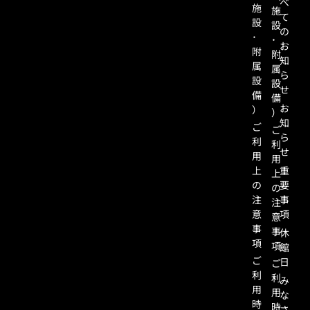
べ
施
施
て
設
設
の
･
･
お
附
附
知
属
属
ら
設
設
せ
備
備
お
）
）
知
ご
ご
ら
利
利
せ
用
用
上
重
上
の
要
の
注
事
注
意
項
意
事
事
休
項
項
館
ご
日
ご
利
利
み
用
用
な
時
時
さ