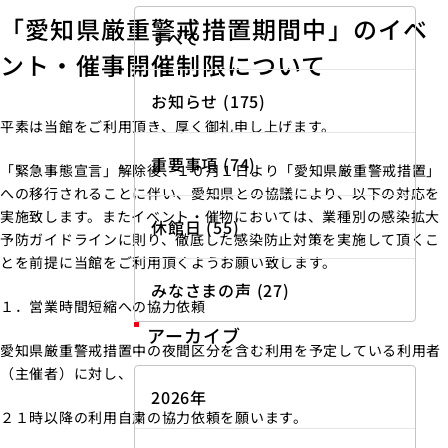
「愛知県厳重警戒措置期間中」のイベ
すべて
ント・催事開催制限について
お知らせ (175)
平素は当館をご利用頂き、厚く御礼申し上げます。
重要事項 (74)
「緊急事態宣言」解除後、１０月１日より「愛知県厳重警戒措置」
への移行されることに伴い、愛知県との協議により、以下の対応を
実施致します。またイベント・催物においては、業種別の感染拡大
休館日 (55)
予防ガイドラインに則り、徹底した感染防止対策を実施して頂くこ
とを前提に当館をご利用頂くようお願い致します。
みなさまの声 (27)
１．営業時間短縮への協力依頼
アーカイブ
愛知県厳重警戒措置中の夜間区分を含む利用を予定している利用者
（主催者）に対し、
2026年
２１時以降の利用自粛の協力依頼を願います。