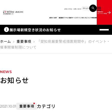
English
お知らせ
FAQ・お問い合わせ
メニュー
空室状況・
オンライン予約
目的から探す
施設案内
アクセス
館内サービス
ウインクあいちについて
申請書類
info
展示場新規空き状況のお知らせ
ホーム
重要事項
「愛知県厳重警戒措置期間中」のイベント・
chevron_right
chevron_right
催事開催制限について
NEWS
お知らせ
カテゴリ
重要事項
2021.10.01