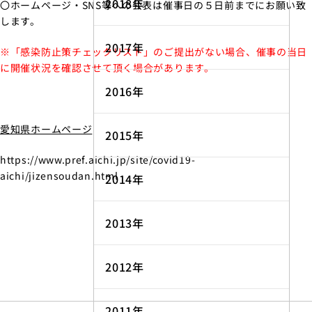
2018年
〇ホームページ・SNS等への公表は催事日の５日前までにお願い致
します。
2017年
※「感染防止策チェックリスト」のご提出がない場合、催事の当日
に開催状況を確認させて頂く場合があります。
2016年
愛知県ホームページ
2015年
https://www.pref.aichi.jp/site/covid19-
aichi/jizensoudan.html
2014年
2013年
2012年
2011年