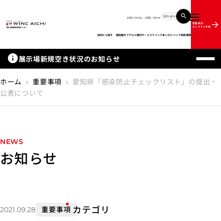
English
お知らせ
FAQ・お問い合わせ
メニュー
空室状況・
オンライン予約
目的から探す
施設案内
アクセス
館内サービス
ウインクあいちについて
申請書類
info
展示場新規空き状況のお知らせ
ホーム
重要事項
愛知県「感染防止チェックリスト」の提出・
chevron_right
chevron_right
公表について
NEWS
お知らせ
カテゴリ
重要事項
2021.09.28