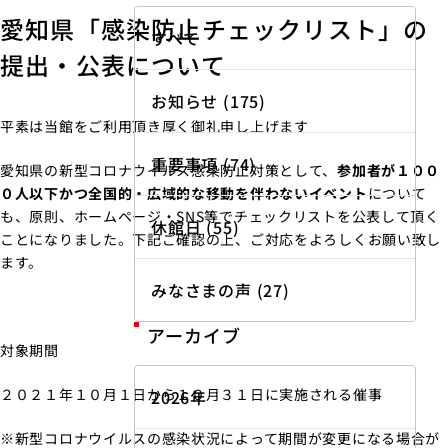
愛知県「感染防止チェックリスト」の
すべて
提出・公表について
お知らせ (175)
平素は当館をご利用頂き厚く御礼申し上げます
重要事項 (74)
愛知県の新型コロナウイルス感染防止対策として、
参加者が１００
０人以下かつ全国的・広域的な移動を伴わないイベント
について
も、原則、ホームページ・SNS等でチェックリストを公表して頂く
休館日 (55)
ことになりました。下記ご確認の上、ご対応をよろしくお願い致し
ます。
みなさまの声 (27)
アーカイブ
対象期間
２０２１年１０月１日から１０月３１日に実施される催事
2026年
※新型コロナウイルスの感染状況によって期間が変更になる場合が