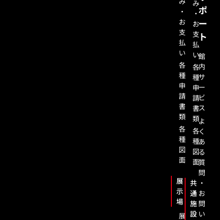
み
み
ポ
・
・
お
ー
お
支
支
ト
払
払
い
い
館
各
内
各
種
サ
種
申
ー
申
請
ビ
請
書
ス
書
類
類
よ
各
各
く
種
種
あ
図
図
る
面
面
質
問
展
共
・
示
通
お
場
施
問
設
い
展