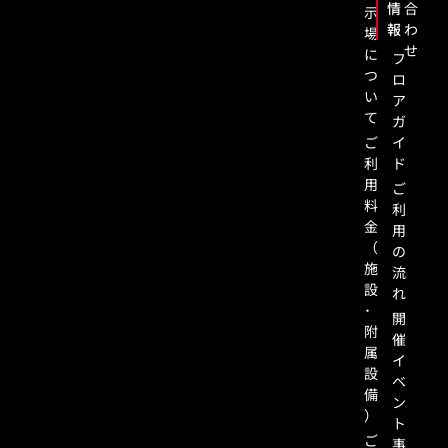
情
合
示
報
わ
場
せ
に
フ
つ
ロ
い
ア
て
ガ
ご
イ
利
ド
用
ご
料
利
金
用
（
の
施
流
設
れ
･
開
附
催
属
イ
設
ベ
備
ン
）
ト
ご
事