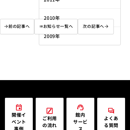
2010年
前の記事へ
お知らせ一覧へ
次の記事へ
list
2009年
開催イ
館内
ご利用
よくあ
ベント
サービ
の流れ
る質問
事例
ス