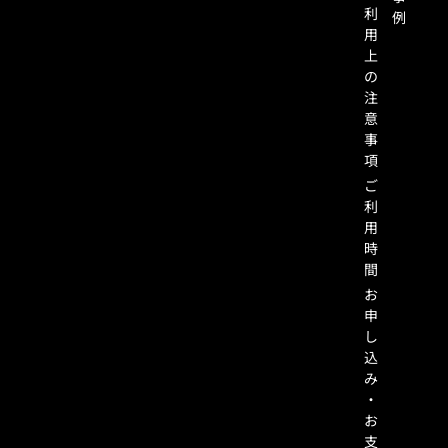
利
例
用
上
の
注
意
事
項
ご
利
用
時
間
お
申
し
込
み
・
お
支