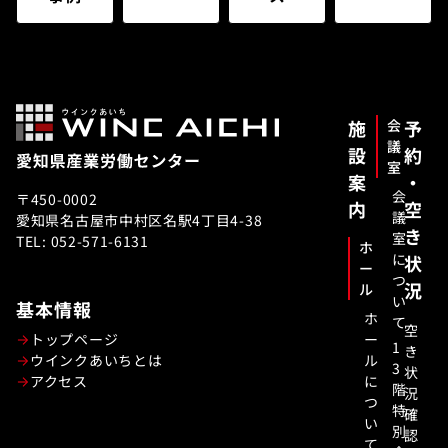
施
会
予
議
設
約
室
案
・
会
〒450-0002
内
空
議
愛知県名古屋市中村区名駅4丁目4-38
き
室
TEL: 052-571-6131
ホ
に
状
ー
つ
況
ル
い
基本情報
ホ
て
空
トップページ
ー
1
き
ウインクあいちとは
ル
3
状
アクセス
に
階
況
つ
特
確
い
別
認
て