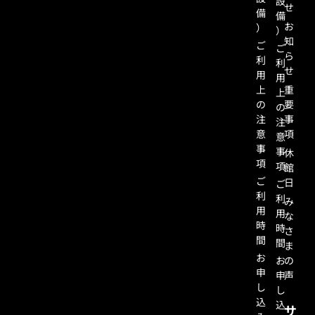
設
せ
備
備
お
）
）
知
ご
ご
ら
利
利
せ
用
用
上
重
上
の
要
の
注
事
注
意
項
意
事
事
休
項
項
館
ご
日
ご
利
利
み
用
用
な
時
時
さ
間
間
ま
お
お
の
申
申
声
し
し
込
込
サ