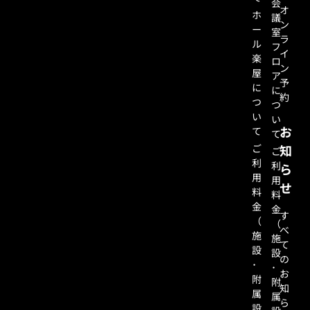
会
オ
ホ
議
ン
ー
室
ラ
ル
フ
イ
楽
ロ
ン
屋
ア
予
に
に
約
つ
つ
い
い
お
て
て
ご
知
ご
利
利
ら
用
用
せ
料
料
金
金
す
（
（
べ
施
施
て
設
設
の
･
･
お
附
附
知
属
属
ら
設