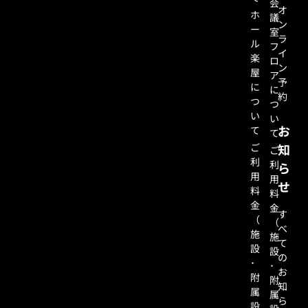
会
オ
ホ
議
ン
ー
室
ラ
ル
フ
イ
楽
ロ
ン
屋
ア
予
に
に
約
つ
つ
い
い
お
て
て
ご
知
ご
利
利
ら
用
用
せ
料
料
金
金
す
（
（
べ
施
施
て
設
設
の
･
･
お
附
附
知
属
属
ら
設