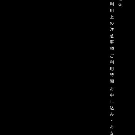
利
例
用
上
の
注
意
事
項
ご
利
用
時
間
お
申
し
込
み
・
お
支