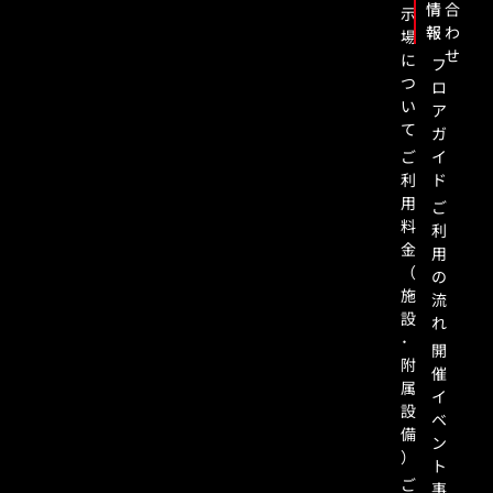
情
合
示
報
わ
場
せ
に
フ
つ
ロ
い
ア
て
ガ
ご
イ
利
ド
用
ご
料
利
金
用
（
の
施
流
設
れ
･
開
附
催
属
イ
設
ベ
備
ン
）
ト
ご
事