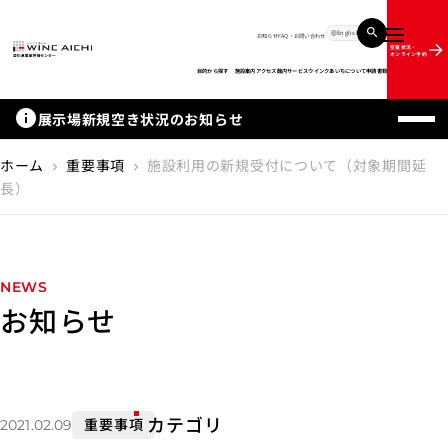
English
お知らせ
FAQ・お問い合わせ
メニュー
空室状況・
オンライン予約
目的から探す
施設案内
アクセス
館内サービス
ウインクあいちについて
申請書類
info
展示場新規空き状況のお知らせ
ホーム
重要事項
施設利用の新規受付について（対象期間延
chevron_right
chevron_right
長）
NEWS
お知らせ
カテゴリ
重要事項
2021.02.09