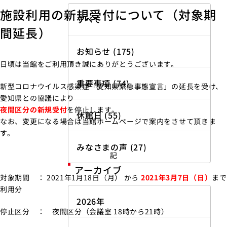
施設利用の新規受付について（対象期
すべて
間延長）
お知らせ (175)
日頃は当館をご利用頂き誠にありがとうございます。
重要事項 (74)
新型コロナウイルス感染症「愛知県緊急事態宣言」の延長を受け、
愛知県との協議により
夜間区分の新規受付
を停止します。
休館日 (55)
なお、変更になる場合は当館ホームページで案内をさせて頂きま
す。
みなさまの声 (27)
記
アーカイブ
対象期間 ： 2021年1月18日（月） から
2021年3月7日（日）
まで
利用分
2026年
停止区分 ： 夜間区分（会議室 18時から21時）