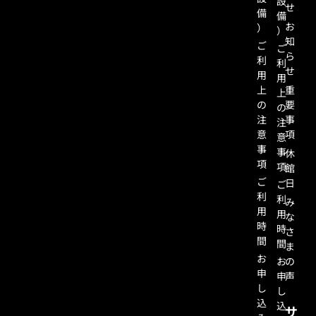
設
せ
備
備
お
）
）
知
ご
ご
ら
利
利
せ
用
用
上
重
上
の
要
の
注
事
注
意
項
意
事
事
休
項
項
館
ご
日
ご
利
利
み
用
用
な
時
時
さ
間
間
ま
お
お
の
申
申
声
し
し
込
込
サ