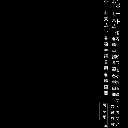
み
み
ポ
・
・
お
ー
お
支
支
ト
払
払
い
い
館
各
内
各
種
サ
種
申
ー
申
請
ビ
請
書
ス
書
類
類
よ
各
各
く
種
種
あ
図
図
る
面
面
質
問
展
共
・
示
通
お
場
施
問
設
い
展