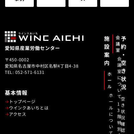
施
会
予
議
設
約
室
案
・
会
〒450-0002
内
空
議
愛知県名古屋市中村区名駅4丁目4-38
き
室
TEL: 052-571-6131
ホ
に
状
ー
つ
況
ル
い
基本情報
ホ
て
空
トップページ
ー
1
き
ウインクあいちとは
ル
3
状
アクセス
に
階
況
つ
特
確
い
別
認
て